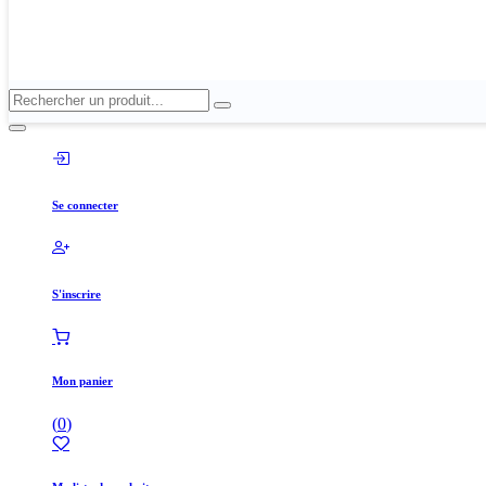
Se rendre au contenu
Invité
Se connecter
S'inscrire
Mon panier
(
0
)